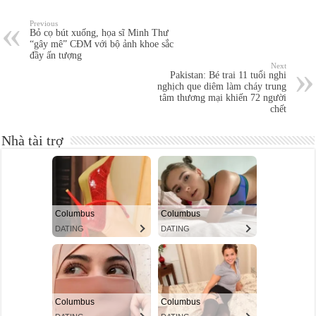
Previous
Bỏ cọ bút xuống, họa sĩ Minh Thư
“gây mê” CĐM với bộ ảnh khoe sắc
đầy ấn tượng
Next
Pakistan: Bé trai 11 tuổi nghi
nghịch que diêm làm cháy trung
tâm thương mại khiến 72 người
chết
Nhà tài trợ