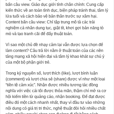
bẩn câu view. Giáo dục giới tính chân chính: Cung cấp
kiến thức về an toàn tình dục, biện pháp tránh thai, tâm lý
lứa tuổi và cách bảo vệ bản thân trước sự xâm hại.
Content bẩn câu view: Chỉ tập trung mô tả các trải
nghiệm cá nhân dung tục, giật tít, khơi gợi bản năng tò
mò và tạo tranh cãi để đẩy thuật toán.
Vì sao một chủ đề nhạy cảm lại vẫn được lựa chọn để
làm content? Câu trả lời nằm ở thuật toán của các nền
tảng mạng xã hội hiện đại và tâm lý khao khát sự chú ý
của một bộ phận giới trẻ.
Trong kỷ nguyên số, lượt thích (like), lượt bình luận
(comment) và lượt chia sẻ (share) được ví như một loại
“tiền tệ cảm xúc”. Nhận được nhiều tương tác đồng
nghĩa với việc cái tôi được thỏa mãn, thậm chí mở ra cơ
hội kiếm tiền từ quảng cáo, nhận booking. Để đạt được
điều đó một cách nhanh nhất, thay vì đầu tư vào những
nội dung có giá trị tri thức, nghệ thuật đòi hỏi nhiều chất