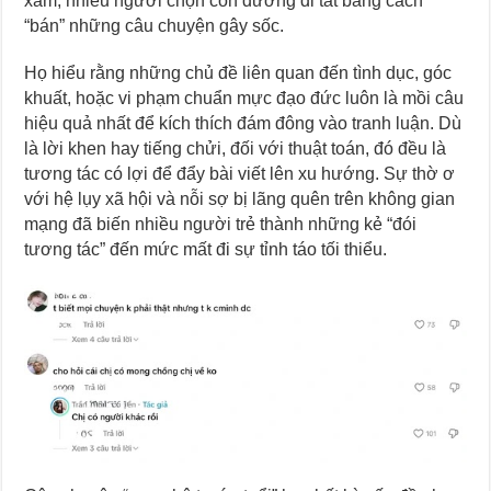
xám, nhiều người chọn con đường đi tắt bằng cách
“bán” những câu chuyện gây sốc.
Họ hiểu rằng những chủ đề liên quan đến tình dục, góc
khuất, hoặc vi phạm chuẩn mực đạo đức luôn là mồi câu
hiệu quả nhất để kích thích đám đông vào tranh luận. Dù
là lời khen hay tiếng chửi, đối với thuật toán, đó đều là
tương tác có lợi để đẩy bài viết lên xu hướng. Sự thờ ơ
với hệ lụy xã hội và nỗi sợ bị lãng quên trên không gian
mạng đã biến nhiều người trẻ thành những kẻ “đói
tương tác” đến mức mất đi sự tỉnh táo tối thiểu.