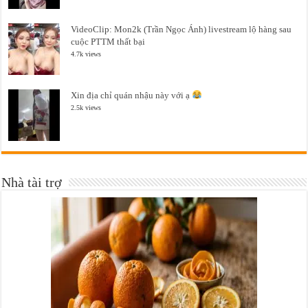
VideoClip: Mon2k (Trần Ngọc Ánh) livestream lộ hàng sau
cuộc PTTM thất bại
4.7k views
Xin địa chỉ quán nhậu này với ạ
2.5k views
Nhà tài trợ