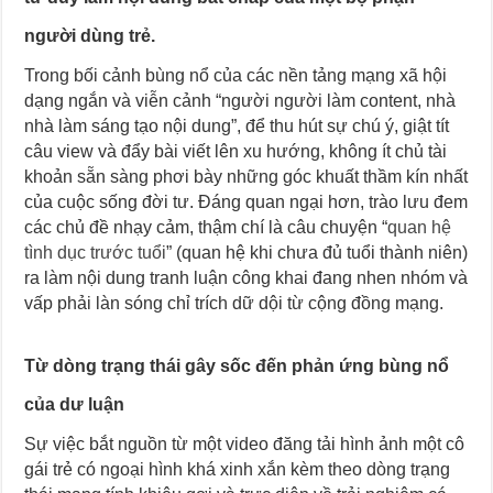
người dùng trẻ.
Trong bối cảnh bùng nổ của các nền tảng mạng xã hội
dạng ngắn và viễn cảnh “người người làm content, nhà
nhà làm sáng tạo nội dung”, để thu hút sự chú ý, giật tít
câu view và đẩy bài viết lên xu hướng, không ít chủ tài
khoản sẵn sàng phơi bày những góc khuất thầm kín nhất
của cuộc sống đời tư. Đáng quan ngại hơn, trào lưu đem
các chủ đề nhạy cảm, thậm chí là câu chuyện “
quan hệ
tình dục trước tuổi
” (quan hệ khi chưa đủ tuổi thành niên)
ra làm nội dung tranh luận công khai đang nhen nhóm và
vấp phải làn sóng chỉ trích dữ dội từ cộng đồng mạng.
Từ dòng trạng thái gây sốc đến phản ứng bùng nổ
của dư luận
Sự việc bắt nguồn từ một video đăng tải hình ảnh một cô
gái trẻ có ngoại hình khá xinh xắn kèm theo dòng trạng