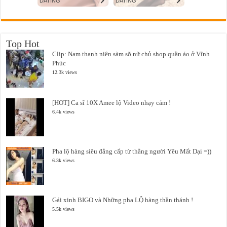
Top Hot
Clip: Nam thanh niên sàm sỡ nữ chủ shop quần áo ở Vĩnh
Phúc
12.3k views
[HOT] Ca sĩ 10X Amee lộ Video nhạy cảm !
6.4k views
Pha lộ hàng siêu đẳng cấp từ thằng người Yêu Mất Dại =))
6.3k views
Gái xinh BIGO và Những pha LỘ hàng thần thánh !
5.5k views