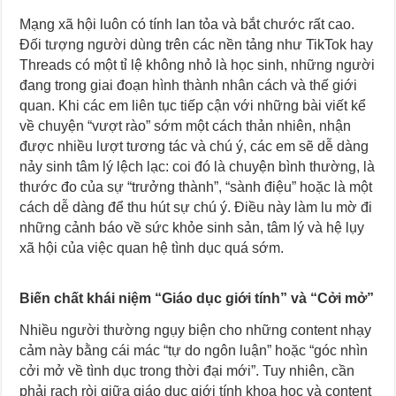
Mạng xã hội luôn có tính lan tỏa và bắt chước rất cao.
Đối tượng người dùng trên các nền tảng như TikTok hay
Threads có một tỉ lệ không nhỏ là học sinh, những người
đang trong giai đoạn hình thành nhân cách và thế giới
quan. Khi các em liên tục tiếp cận với những bài viết kể
về chuyện “vượt rào” sớm một cách thản nhiên, nhận
được nhiều lượt tương tác và chú ý, các em sẽ dễ dàng
nảy sinh tâm lý lệch lạc: coi đó là chuyện bình thường, là
thước đo của sự “trưởng thành”, “sành điệu” hoặc là một
cách dễ dàng để thu hút sự chú ý. Điều này làm lu mờ đi
những cảnh báo về sức khỏe sinh sản, tâm lý và hệ lụy
xã hội của việc quan hệ tình dục quá sớm.
Biến chất khái niệm “Giáo dục giới tính” và “Cởi mở”
Nhiều người thường ngụy biện cho những content nhạy
cảm này bằng cái mác “tự do ngôn luận” hoặc “góc nhìn
cởi mở về tình dục trong thời đại mới”. Tuy nhiên, cần
phải rạch ròi giữa giáo dục giới tính khoa học và content