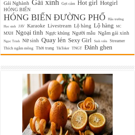
Gái xinh
Hot girl
Hotgirl
Gái Nghành
Gợi cảm
HÓNG BIẾN
HÓNG BIẾN ĐƯỜNG PHỐ
Hậu trường
Lộ hàng
Karaoke
Livestream
Lộ hàng
JAV
Học sinh
MC
Ngoại tình
Ngực khủng
Người mẫu
Ngắm gái xinh
MXH
Quay lén
Sexy Girl
Nữ sinh
Streamer
Ngọc Trinh
Sinh viên
Đánh ghen
Thời trang
Thích ngắm mông
TikToker
TNGT