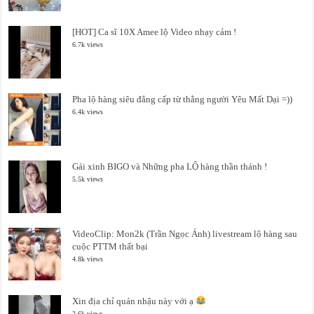
[HOT] Ca sĩ 10X Amee lộ Video nhạy cảm !
6.7k views
Pha lộ hàng siêu đẳng cấp từ thằng người Yêu Mất Dại =))
6.4k views
Gái xinh BIGO và Những pha LỘ hàng thần thánh !
5.5k views
VideoClip: Mon2k (Trần Ngọc Ánh) livestream lộ hàng sau
cuộc PTTM thất bại
4.8k views
Xin địa chỉ quán nhậu này với ạ
2.6k views