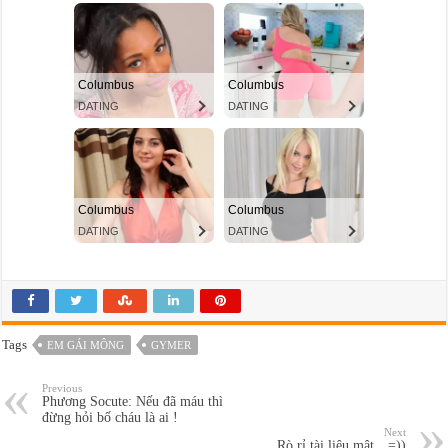
Tags
EM GÁI MÔNG
GYMER
Previous
Phương Socute: Nếu đã máu thì
đừng hỏi bố cháu là ai !
Next
Rò rỉ tài liệu mật…=))