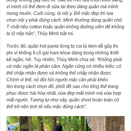
vì mình có thể đem đi sửa lại theo dáng quần mà mình
mong muốn. Cuối cùng, là nội y. Để mặc đẹp thì lựa
chọn nội y phải đúng cách. Mình thường dùng quần chữ
T chất liệu cotton hoặc quần không đường viền để không
bị lộ nếp hằn”
, Thùy Minh bật mí.
Trước đó, quần hot pants từng bị coi là item dễ gây thị
phi vì không ít cô gái ham khoe dáng trong những thiết
kế ngắn, hở. Tuy nhiên, Thùy Minh chia sẻ:
“Không phải
cứ mặc ngắn là phản cảm. Ngắn cũng có nhiều kiểu: có
thể chấp nhận được và không thể chấp nhận được.
Chính vì thế, nó đòi hỏi người mặc cần phải khéo
léo trong cách chọn đồ, phối đồ sao cho tổng thể trang
phục được hài hòa nhất, vừa đẹp mắt mình mà vừa hợp
mắt người. Tương tự như vậy, quần short hoàn toàn có
thể trở nên tinh tế nếu mặc đúng cách”.