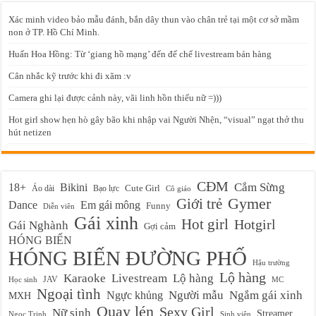
Xác minh video bảo mẫu đánh, bắn dây thun vào chân trẻ tại một cơ sở mầm
non ở TP. Hồ Chí Minh.
Huấn Hoa Hồng: Từ ‘giang hồ mạng’ đến đế chế livestream bán hàng
Cân nhắc kỹ trước khi đi xăm :v
Camera ghi lại được cảnh này, vãi linh hồn thiếu nữ =)))
Hot girl show hẹn hò gây bão khi nhập vai Người Nhện, “visual” ngạt thở thu
hút netizen
CĐM
Cắm Sừng
18+
Bikini
Cute Girl
Áo dài
Bạo lực
Cô giáo
Gymer
Giới trẻ
Em gái mông
Dance
Funny
Diễn viên
Gái xinh
Hot girl
Hotgirl
Gái Nghành
Gợi cảm
HÓNG BIẾN
HÓNG BIẾN ĐƯỜNG PHỐ
Hậu trường
Lộ hàng
Karaoke
Livestream
Lộ hàng
JAV
Học sinh
MC
Ngoại tình
Ngực khủng
Người mẫu
Ngắm gái xinh
MXH
Quay lén
Sexy Girl
Nữ sinh
Streamer
Ngọc Trinh
Sinh viên