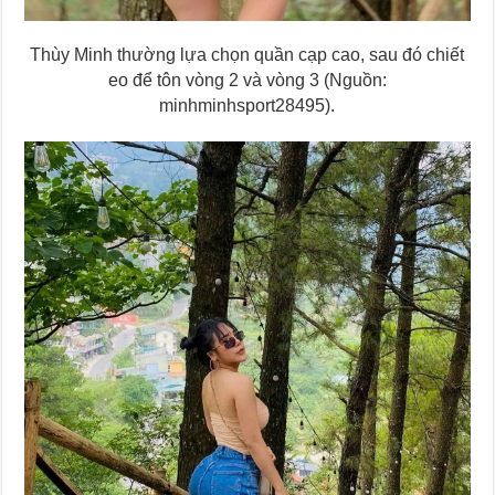
Thùy Minh thường lựa chọn quần cạp cao, sau đó chiết
eo để tôn vòng 2 và vòng 3 (Nguồn:
minhminhsport28495).