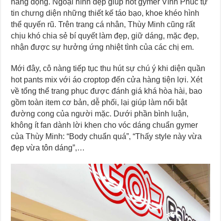
năng động. Ngoại hình đẹp giúp hot gymer Vĩnh Phúc tự
tin chưng diện những thiết kế táo bạo, khoe khéo hình
thể quyến rũ. Trên trang cá nhân, Thùy Minh cũng rất
chịu khó chia sẻ bí quyết làm đẹp, giữ dáng, mặc đẹp,
nhận được sự hưởng ứng nhiệt tình của các chị em.
Mới đây, cô nàng tiếp tục thu hút sự chú ý khi diện quần
hot pants mix với áo croptop đến cửa hàng tiện lợi. Xét
về tổng thể trang phục được đánh giá khá hòa hài, bao
gồm toàn item cơ bản, dễ phối, lại giúp làm nổi bật
đường cong của người mặc. Dưới phần bình luận,
không ít fan dành lời khen cho vóc dáng chuẩn gymer
của Thùy Minh: “Body chuẩn quá”, “Thấy style này vừa
đẹp vừa tôn dáng”,…