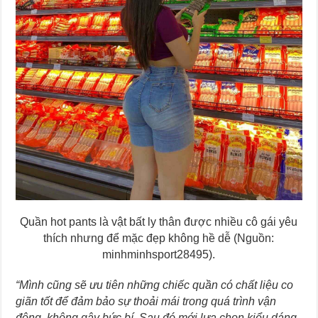
Quần hot pants là vật bất ly thân được nhiều cô gái yêu
thích nhưng để mặc đẹp không hề dễ (Nguồn:
minhminhsport28495).
“Mình cũng sẽ ưu tiên những chiếc quần có chất liệu co
giãn tốt để đảm bảo sự thoải mái trong quá trình vận
động, không gây bức bí. Sau đó mới lựa chọn kiểu dáng,