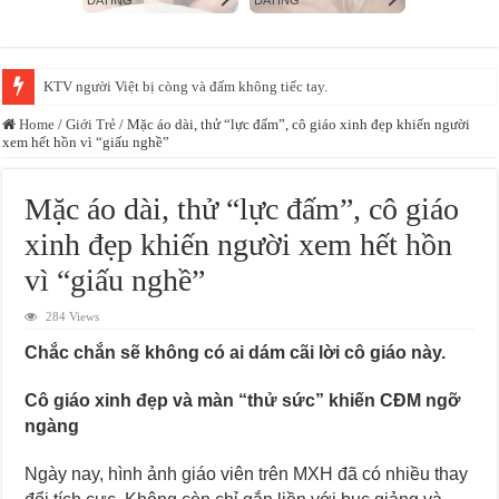
KTV người Việt bị còng và đấm không tiếc tay.
Home
/
Giới Trẻ
/
Mặc áo dài, thử “lực đấm”, cô giáo xinh đẹp khiến người
xem hết hồn vì “giấu nghề”
Mặc áo dài, thử “lực đấm”, cô giáo
xinh đẹp khiến người xem hết hồn
vì “giấu nghề”
284 Views
Chắc chắn sẽ không có ai dám cãi lời cô giáo này.
Cô giáo xinh đẹp và màn “thử sức” khiến CĐM ngỡ
ngàng
Ngày nay, hình ảnh giáo viên trên MXH đã có nhiều thay