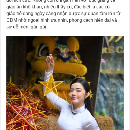
đổi tích cực. Không còn chỉ gắn liền với bục giảng và
giáo án khô khan, nhiều thầy cô, đặc biệt là các cô
giáo trẻ đang ngày càng nhận được sự quan tâm lớn từ
CĐM nhờ ngoại hình ưa nhìn, phong cách hiện đại và
sự dễ mến, gần gũi.