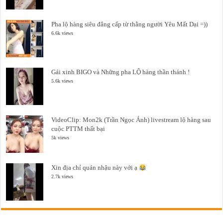
Pha lộ hàng siêu đẳng cấp từ thằng người Yêu Mất Dại =))
6.6k views
Gái xinh BIGO và Những pha LỘ hàng thần thánh !
5.6k views
VideoClip: Mon2k (Trần Ngọc Ánh) livestream lộ hàng sau
cuộc PTTM thất bại
5k views
Xin địa chỉ quán nhậu này với ạ
2.7k views