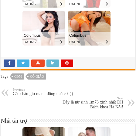
Tags
CĐM
CÔ GIÁO
Previous
Các cháu giờ manh động quá cơ :))
Next
Đây là nữ sinh 1m73 xinh nhất ĐH
Bách khoa Hà Nội!
Nhà tài trợ