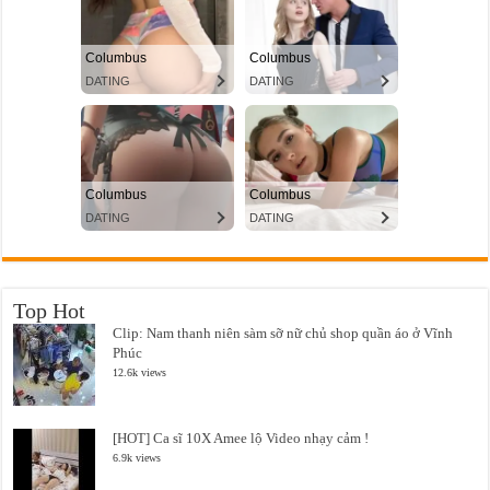
Top Hot
Clip: Nam thanh niên sàm sỡ nữ chủ shop quần áo ở Vĩnh
Phúc
12.6k views
[HOT] Ca sĩ 10X Amee lộ Video nhạy cảm !
6.9k views