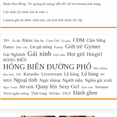
Huấn Hoa Hồng: Từ ‘giang hồ mạng’ đến đế chế livestream bán hàng
Cân nhắc kỹ trước khi đi xăm :v
Camera ghi lại được cảnh này, vãi linh hồn thiếu nữ =)))
CĐM
Cắm Sừng
18+
Bikini
Cute Girl
Áo dài
Bạo lực
Cô giáo
Gymer
Giới trẻ
Em gái mông
Dance
Funny
Diễn viên
Gái xinh
Hot girl
Hotgirl
Gái Nghành
Gợi cảm
HÓNG BIẾN
HÓNG BIẾN ĐƯỜNG PHỐ
Hậu trường
Lộ hàng
Karaoke
Livestream
Lộ hàng
JAV
Học sinh
MC
Ngoại tình
Ngực khủng
Người mẫu
Ngắm gái xinh
MXH
Quay lén
Sexy Girl
Nữ sinh
Streamer
Ngọc Trinh
Sinh viên
Đánh ghen
Thời trang
Thích ngắm mông
TikToker
TNGT