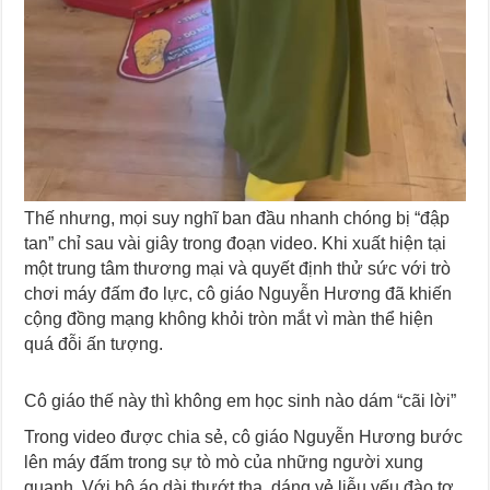
Thế nhưng, mọi suy nghĩ ban đầu nhanh chóng bị “đập
tan” chỉ sau vài giây trong đoạn video. Khi xuất hiện tại
một trung tâm thương mại và quyết định thử sức với trò
chơi máy đấm đo lực, cô giáo Nguyễn Hương đã khiến
cộng đồng mạng không khỏi tròn mắt vì màn thể hiện
quá đỗi ấn tượng.
Cô giáo thế này thì không em học sinh nào dám “cãi lời”
Trong video được chia sẻ, cô giáo Nguyễn Hương bước
lên máy đấm trong sự tò mò của những người xung
quanh. Với bộ áo dài thướt tha, dáng vẻ liễu yếu đào tơ,