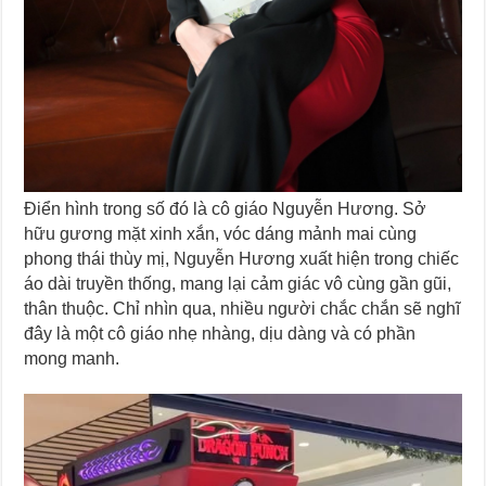
Điển hình trong số đó là cô giáo Nguyễn Hương. Sở
hữu gương mặt xinh xắn, vóc dáng mảnh mai cùng
phong thái thùy mị, Nguyễn Hương xuất hiện trong chiếc
áo dài truyền thống, mang lại cảm giác vô cùng gần gũi,
thân thuộc. Chỉ nhìn qua, nhiều người chắc chắn sẽ nghĩ
đây là một cô giáo nhẹ nhàng, dịu dàng và có phần
mong manh.