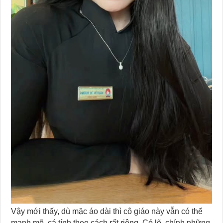
Vậy mới thấy, dù mặc áo dài thì cô giáo này vẫn có thể
mạnh mẽ, cá tính theo cách rất riêng. Có lẽ, chính những