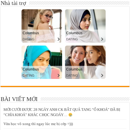
Nhà tài trợ
BÀI VIẾT MỚI
MỚI CƯỚI ĐƯỢC 28 NGÀY ANH CK BẮT QUẢ TANG “Ổ KHOÁ” ĐÃ BỊ
“CHÌA KHOÁ” KHÁC CHỌC NGOÁY…
Vừa học võ xong thì ngay lúc mẹ bị cớp =)))