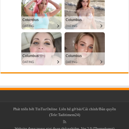
Phát triển bởi TinTucOnline. Liên hệ gỡ bài/Cải chính/Bản quyền
(Tele:Taditimem24)
Website đang trong giai đoạn thử nghiệm. Ver 2.0 (Themeforest)