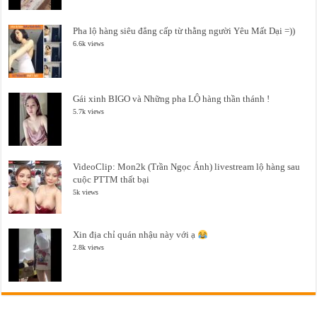
Pha lộ hàng siêu đẳng cấp từ thằng người Yêu Mất Dại =))
6.6k views
Gái xinh BIGO và Những pha LỘ hàng thần thánh !
5.7k views
VideoClip: Mon2k (Trần Ngọc Ánh) livestream lộ hàng sau
cuộc PTTM thất bại
5k views
Xin địa chỉ quán nhậu này với ạ
2.8k views