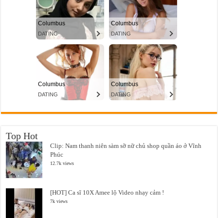
Top Hot
Clip: Nam thanh niên sàm sỡ nữ chủ shop quần áo ở Vĩnh
Phúc
12.7k views
[HOT] Ca sĩ 10X Amee lộ Video nhạy cảm !
7k views