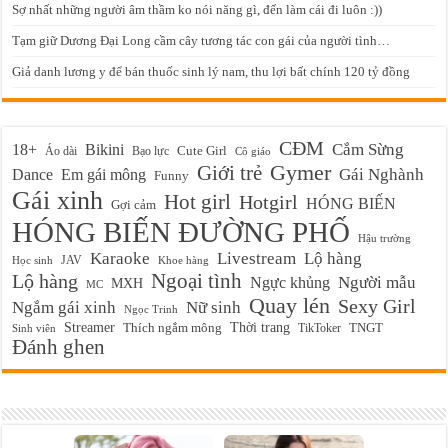
Sợ nhất những người âm thầm ko nói năng gì, đến làm cái đi luôn :))
Tạm giữ Dương Đại Long cầm cây tương tác con gái của người tình…
Giả danh lương y để bán thuốc sinh lý nam, thu lợi bất chính 120 tỷ đồng
CĐM
Cắm Sừng
18+
Bikini
Cute Girl
Áo dài
Bạo lực
Cô giáo
Gymer
Giới trẻ
Em gái mông
Gái Nghành
Dance
Funny
Gái xinh
Hot girl
Hotgirl
HÓNG BIẾN
Gợi cảm
HÓNG BIẾN ĐƯỜNG PHỐ
Hậu trường
Karaoke
Livestream
Lộ hàng
JAV
Học sinh
Khoe hàng
Ngoại tình
Lộ hàng
Ngực khủng
Người mẫu
MXH
MC
Quay lén
Sexy Girl
Ngắm gái xinh
Nữ sinh
Ngọc Trinh
Streamer
Thời trang
Thích ngắm mông
TikToker
TNGT
Sinh viên
Đánh ghen