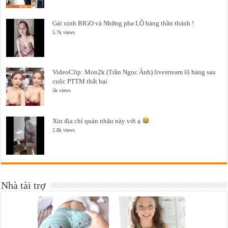
Gái xinh BIGO và Những pha LỘ hàng thần thánh !
5.7k views
VideoClip: Mon2k (Trần Ngọc Ánh) livestream lộ hàng sau
cuộc PTTM thất bại
5k views
Xin địa chỉ quán nhậu này với ạ
2.8k views
Nhà tài trợ