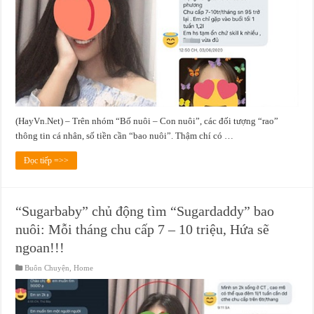
(HayVn.Net) – Trên nhóm “Bố nuôi – Con nuôi”, các đối tượng “rao”
thông tin cá nhân, số tiền cần “bao nuôi”. Thậm chí có …
Đọc tiếp =>>
“Sugarbaby” chủ động tìm “Sugardaddy” bao
nuôi: Mỗi tháng chu cấp 7 – 10 triệu, Hứa sẽ
ngoan!!!
Buôn Chuyện
,
Home