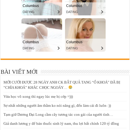
BÀI VIẾT MỚI
MỚI CƯỚI ĐƯỢC 28 NGÀY ANH CK BẮT QUẢ TANG “Ổ KHOÁ” ĐÃ BỊ
“CHÌA KHOÁ” KHÁC CHỌC NGOÁY…
Vừa học võ xong thì ngay lúc mẹ bị cớp =)))
Sợ nhất những người âm thầm ko nói năng gì, đến làm cái đi luôn :))
Tạm giữ Dương Đại Long cầm cây tương tác con gái của người tình…
Giả danh lương y để bán thuốc sinh lý nam, thu lợi bất chính 120 tỷ đồng