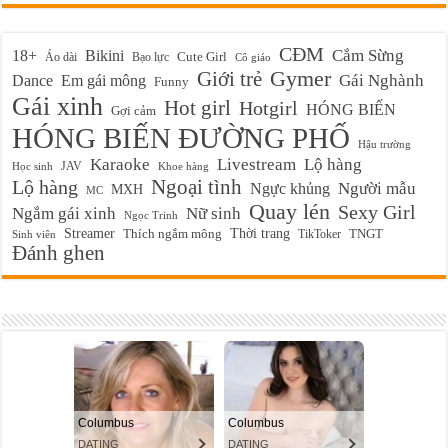
CĐM
Cắm Sừng
18+
Bikini
Cute Girl
Áo dài
Bạo lực
Cô giáo
Gymer
Giới trẻ
Em gái mông
Gái Nghành
Dance
Funny
Gái xinh
Hot girl
Hotgirl
HÓNG BIẾN
Gợi cảm
HÓNG BIẾN ĐƯỜNG PHỐ
Hậu trường
Karaoke
Livestream
Lộ hàng
JAV
Học sinh
Khoe hàng
Ngoại tình
Lộ hàng
Ngực khủng
Người mẫu
MXH
MC
Quay lén
Sexy Girl
Ngắm gái xinh
Nữ sinh
Ngọc Trinh
Streamer
Thời trang
Thích ngắm mông
TikToker
TNGT
Sinh viên
Đánh ghen