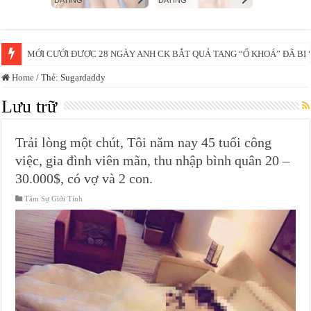
MỚI CƯỚI ĐƯỢC 28 NGÀY ANH CK BẮT QUẢ TANG “Ổ KHOÁ” ĐÃ B
Home
/
Thẻ:
Sugardaddy
Lưu trữ
Trải lòng một chút, Tôi năm nay 45 tuổi công
việc, gia đình viên mãn, thu nhập bình quân 20 –
30.000$, có vợ và 2 con.
Tâm Sự Giới Tính