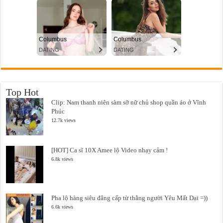
Top Hot
Clip: Nam thanh niên sàm sỡ nữ chủ shop quần áo ở Vĩnh
Phúc
12.7k views
[HOT] Ca sĩ 10X Amee lộ Video nhạy cảm !
6.8k views
Pha lộ hàng siêu đẳng cấp từ thằng người Yêu Mất Dại =))
6.6k views