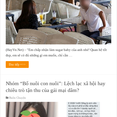
(HayVn.Net) – “Em chấp nhận làm sugar baby của anh nhé! Quan hệ tốt
đẹp, em sẽ có đủ những gì em muốn, chỉ cần …
Đọc tiếp =>>
Nhóm “Bố nuôi con nuôi”: Lệch lạc xã hội hay
chiêu trò tận thu của gái mại dâm?
Buôn Chuyện