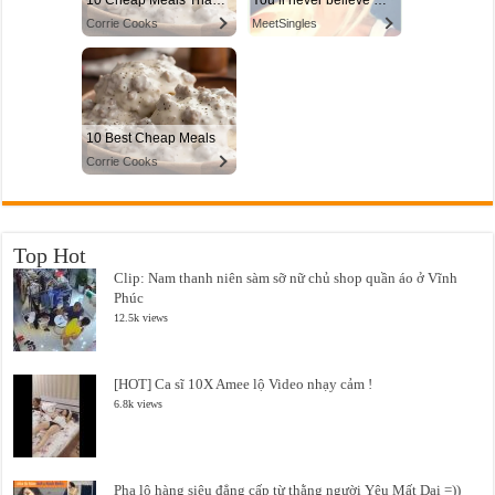
Top Hot
Clip: Nam thanh niên sàm sỡ nữ chủ shop quần áo ở Vĩnh
Phúc
12.5k views
[HOT] Ca sĩ 10X Amee lộ Video nhạy cảm !
6.8k views
Pha lộ hàng siêu đẳng cấp từ thằng người Yêu Mất Dại =))