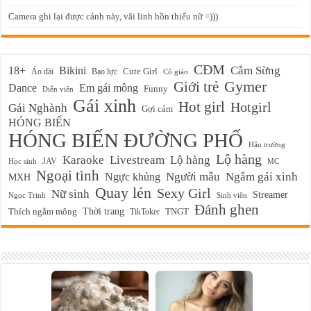
Camera ghi lại được cảnh này, vãi linh hồn thiếu nữ =)))
CĐM
Cắm Sừng
18+
Bikini
Cute Girl
Áo dài
Bạo lực
Cô giáo
Gymer
Giới trẻ
Em gái mông
Dance
Funny
Diễn viên
Gái xinh
Hot girl
Hotgirl
Gái Nghành
Gợi cảm
HÓNG BIẾN
HÓNG BIẾN ĐƯỜNG PHỐ
Hậu trường
Lộ hàng
Karaoke
Livestream
Lộ hàng
JAV
Học sinh
MC
Ngoại tình
Ngực khủng
Người mẫu
Ngắm gái xinh
MXH
Quay lén
Sexy Girl
Nữ sinh
Streamer
Ngọc Trinh
Sinh viên
Đánh ghen
Thời trang
Thích ngắm mông
TikToker
TNGT