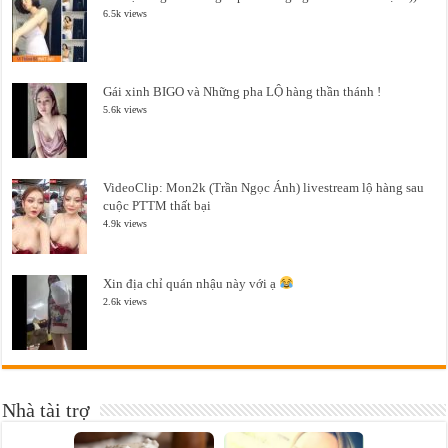
6.5k views
Gái xinh BIGO và Những pha LỘ hàng thần thánh !
5.6k views
VideoClip: Mon2k (Trần Ngọc Ánh) livestream lộ hàng sau
cuộc PTTM thất bại
4.9k views
Xin địa chỉ quán nhậu này với ạ
2.6k views
Nhà tài trợ