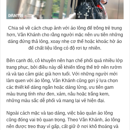
Chia sẻ về cách chụp ảnh với áo lông để trông trẻ trung
hơn, Vân Khánh cho rằng người mặc nên ưu tiên những
dáng đứng thả lỏng, xoay nhẹ cơ thể hoặc khoác hờ áo
để chất liệu lông có độ rơi tự nhiên.
Bên cạnh đó, cô khuyên nên hạn chế phối quá nhiều lớp
trang phục, bởi điều này dễ khiến tổng thể trở nên rườm
rà và tạo cảm giác già hơn tuổi. Với những người mới
làm quen với áo lông, Vân Khánh cũng gợi ý lựa chọn
các thiết kế dáng ngắn hoặc dáng lửng, ưu tiên gam
màu trung tính như đen, xám, nâu hoặc trắng kem,
những màu sắc dễ phối và mang lại vẻ hiện đại.
Ngoài cách mặc và tạo dáng, việc bảo quản áo lông
cũng đóng vai trò quan trọng. Theo Vân Khánh, áo lông
nên được treo thay vì gấp, cất giữ ở nơi khô thoáng và