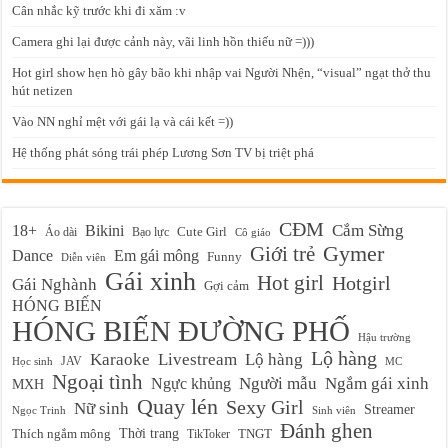
Cân nhắc kỹ trước khi đi xăm :v
Camera ghi lại được cảnh này, vãi linh hồn thiếu nữ =)))
Hot girl show hẹn hò gây bão khi nhập vai Người Nhện, “visual” ngạt thở thu
hút netizen
Vào NN nghỉ mệt với gái lạ và cái kết =))
Hệ thống phát sóng trái phép Lương Sơn TV bị triệt phá
CĐM
Cắm Sừng
18+
Bikini
Cute Girl
Áo dài
Bạo lực
Cô giáo
Gymer
Giới trẻ
Em gái mông
Dance
Funny
Diễn viên
Gái xinh
Hot girl
Hotgirl
Gái Nghành
Gợi cảm
HÓNG BIẾN
HÓNG BIẾN ĐƯỜNG PHỐ
Hậu trường
Lộ hàng
Karaoke
Livestream
Lộ hàng
JAV
Học sinh
MC
Ngoại tình
Ngực khủng
Người mẫu
Ngắm gái xinh
MXH
Quay lén
Sexy Girl
Nữ sinh
Streamer
Ngọc Trinh
Sinh viên
Đánh ghen
Thời trang
Thích ngắm mông
TikToker
TNGT