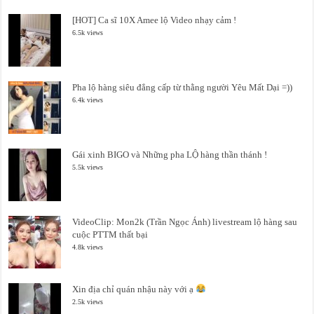
[HOT] Ca sĩ 10X Amee lộ Video nhạy cảm !
6.5k views
Pha lộ hàng siêu đẳng cấp từ thằng người Yêu Mất Dại =))
6.4k views
Gái xinh BIGO và Những pha LỘ hàng thần thánh !
5.5k views
VideoClip: Mon2k (Trần Ngọc Ánh) livestream lộ hàng sau
cuộc PTTM thất bại
4.8k views
Xin địa chỉ quán nhậu này với ạ
2.5k views