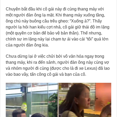
Chuyện bắt đầu khi cô gái này đi cùng thang máy với
một người đàn ông lạ mặt. Khi thang máy xuống tầng,
ông chú này buông câu trêu ghẹo: “Xuống à?”. Thấy
người lạ hỏi han kiểu cợt nhả, cô gái giữ thái độ im lặng
(một quyền cơ bản để bảo vệ bản thân). Thế nhưng,
chính sự im lặng này lại chạm tự ái vào cái “tôi” quá lớn
của người đàn ông kia.
Chưa dừng lại ở việc chửi bới vô văn hóa ngay trong
thang máy, khi ra đến sảnh, người đàn ông này cùng vợ
và nhóm người đi cùng (được cho là đi xe Lexus) đã lao
vào bao vây, tấn công cô gái và bạn của cô.