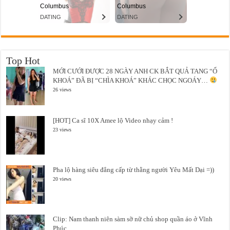
Top Hot
MỚI CƯỚI ĐƯỢC 28 NGÀY ANH CK BẮT QUẢ TANG “Ổ
KHOÁ” ĐÃ BỊ “CHÌA KHOÁ” KHÁC CHỌC NGOÁY…
26 views
[HOT] Ca sĩ 10X Amee lộ Video nhạy cảm !
23 views
Pha lộ hàng siêu đẳng cấp từ thằng người Yêu Mất Dại =))
20 views
Clip: Nam thanh niên sàm sỡ nữ chủ shop quần áo ở Vĩnh
Phúc