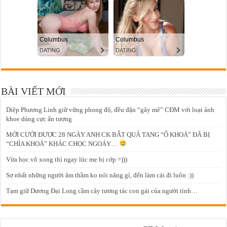
BÀI VIẾT MỚI
Diệp Phương Linh giữ vững phong độ, đều đặn “gây mê” CĐM với loạt ảnh
khoe dáng cực ấn tượng
MỚI CƯỚI ĐƯỢC 28 NGÀY ANH CK BẮT QUẢ TANG “Ổ KHOÁ” ĐÃ BỊ
“CHÌA KHOÁ” KHÁC CHỌC NGOÁY…
Vừa học võ xong thì ngay lúc mẹ bị cớp =)))
Sợ nhất những người âm thầm ko nói năng gì, đến làm cái đi luôn :))
Tạm giữ Dương Đại Long cầm cây tương tác con gái của người tình…