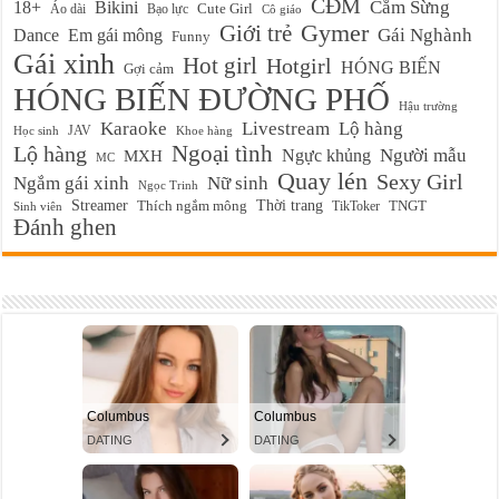
CĐM
Cắm Sừng
18+
Bikini
Cute Girl
Áo dài
Bạo lực
Cô giáo
Gymer
Giới trẻ
Em gái mông
Gái Nghành
Dance
Funny
Gái xinh
Hot girl
Hotgirl
HÓNG BIẾN
Gợi cảm
HÓNG BIẾN ĐƯỜNG PHỐ
Hậu trường
Karaoke
Livestream
Lộ hàng
JAV
Học sinh
Khoe hàng
Ngoại tình
Lộ hàng
Ngực khủng
Người mẫu
MXH
MC
Quay lén
Sexy Girl
Ngắm gái xinh
Nữ sinh
Ngọc Trinh
Streamer
Thời trang
Thích ngắm mông
TikToker
TNGT
Sinh viên
Đánh ghen