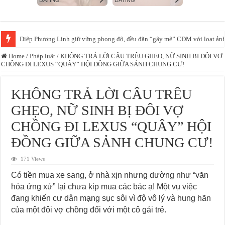
Diệp Phương Linh giữ vững phong độ, đều đặn “gây mê” CĐM với loạt ảnh
Home
/
Pháp luật
/
KHÔNG TRẢ LỜI CÂU TRÊU GHẸO, NỮ SINH BỊ ĐÔI VỢ
CHỒNG ĐI LEXUS “QUÂY” HỘI ĐỒNG GIỮA SẢNH CHUNG CƯ!
KHÔNG TRẢ LỜI CÂU TRÊU
GHẸO, NỮ SINH BỊ ĐÔI VỢ
CHỒNG ĐI LEXUS “QUÂY” HỘI
ĐỒNG GIỮA SẢNH CHUNG CƯ!
171 Views
Có tiền mua xe sang, ở nhà xịn nhưng dường như “văn
hóa ứng xử” lại chưa kịp mua các bác ạ! Một vụ việc
đang khiến cư dân mạng sục sôi vì độ vô lý và hung hãn
của một đôi vợ chồng đối với một cô gái trẻ.