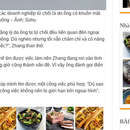
 các doanh nghiệp từ chối là do ông có khuôn mặt
uông – Ảnh:
Sohu
Nhà 
ng lý do ông bị từ chối đều liên quan đến ngoại
vuông. Dù nghèo nhưng tôi vẫn chăm chỉ và có năng
iệc?”, Zhang than thở.
ể tìm được việc làm nên Zhang đang rơi vào tình
g giờ cũng thành vấn đề. Vì vậy ông đành gọi điện
úp mình tìm được một công việc phù hợp. “Dù sao
 công việc không nên bị giới hạn bởi ngoại hình”,
BÀI