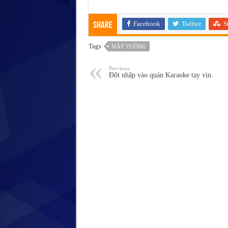
Facebook
Twitter
S
Share
Tags
MẶT VUÔNG
Previous
Đột nhập vào quán Karaoke tay vịn.