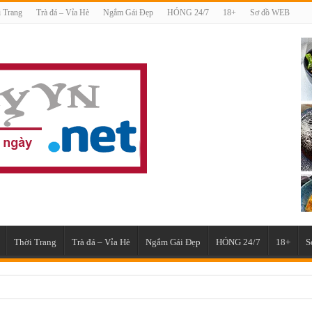
 Trang
Trà đá – Vỉa Hè
Ngắm Gái Đẹp
HÓNG 24/7
18+
Sơ đồ WEB
Thời Trang
Trà đá – Vỉa Hè
Ngắm Gái Đẹp
HÓNG 24/7
18+
S