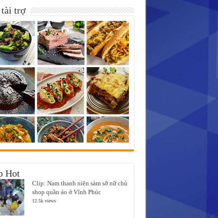
tài trợ
p Hot
Clip: Nam thanh niên sàm sỡ nữ chủ
shop quần áo ở Vĩnh Phúc
12.5k views