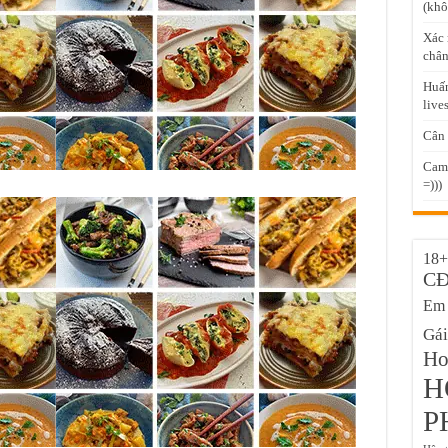
(khô
Xác 
chân
Huấn
live
Cân 
Came
=)))
18+
C
Em 
Gái
Hot
H
P