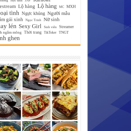
JAV
trường
Học sinh
Lộ hàng
estream
Lộ hàng
MXH
MC
ại tình
Ngực khủng
Người mẫu
m gái xinh
Nữ sinh
Ngọc Trinh
ay lén
Sexy Girl
Streamer
Sinh viên
Thời trang
ch ngắm mông
TikToker
TNGT
́nh ghen