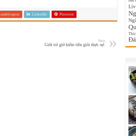
Hậu 
Liv
Ngo
tumbleupon
LinkedIn
Pinterest
Ngắ
Qu
Thí
Đa
Next
Giới trẻ giờ kiếm tiền giỏi thực sự: