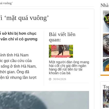
uá vuông’
Nhà 
ì ‘mặt quá vuông’
Bài viết liên
 sở khi bị hơn chục
quan:
vấn chỉ vì có gương
hình tỉnh Hà Nam
c gọi cầu cứu của
Một người đàn ông mang
hài cốt chị gái đến ngân
 sống ở tỉnh Hà Nam,
hàng để rút tiền từ tài
thời gian. Ông đã
khoản của bà
ện tử nhưng lần lượt
30/04/2026
To