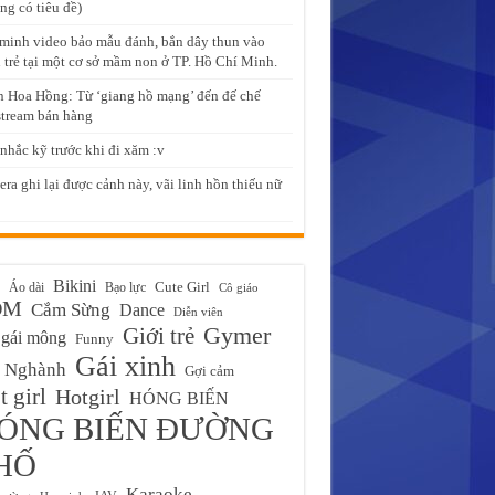
ng có tiêu đề)
minh video bảo mẫu đánh, bắn dây thun vào
 trẻ tại một cơ sở mầm non ở TP. Hồ Chí Minh.
 Hoa Hồng: Từ ‘giang hồ mạng’ đến đế chế
stream bán hàng
nhắc kỹ trước khi đi xăm :v
ra ghi lại được cảnh này, vãi linh hồn thiếu nữ
Bikini
Cute Girl
Áo dài
Bạo lực
Cô giáo
ĐM
Cắm Sừng
Dance
Diễn viên
Gymer
Giới trẻ
gái mông
Funny
Gái xinh
 Nghành
Gợi cảm
 girl
Hotgirl
HÓNG BIẾN
ÓNG BIẾN ĐƯỜNG
HỐ
Karaoke