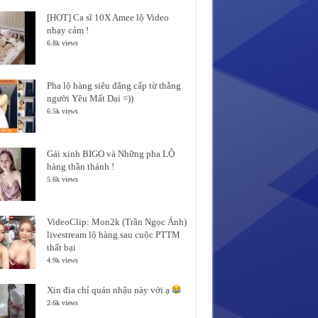
[HOT] Ca sĩ 10X Amee lộ Video
nhạy cảm !
6.8k views
Pha lộ hàng siêu đẳng cấp từ thằng
người Yêu Mất Dại =))
6.5k views
Gái xinh BIGO và Những pha LỘ
hàng thần thánh !
5.6k views
VideoClip: Mon2k (Trần Ngọc Ánh)
livestream lộ hàng sau cuộc PTTM
thất bại
4.9k views
Xin địa chỉ quán nhậu này với ạ
2.6k views