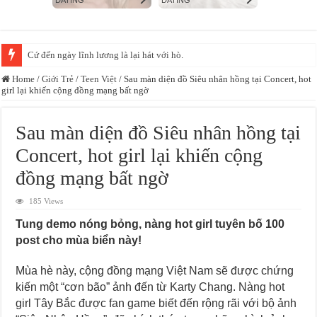
Cứ đến ngày lĩnh lương là lại hát với hò.
Diệp Phương Linh giữ vững phong độ, đều đặn “gây mê” CĐM với loạt ảnh
Home
/
Giới Trẻ
/
Teen Việt
/
Sau màn diện đồ Siêu nhân hồng tại Concert, hot
girl lại khiến cộng đồng mạng bất ngờ
Sau màn diện đồ Siêu nhân hồng tại
Concert, hot girl lại khiến cộng
đồng mạng bất ngờ
185 Views
Tung demo nóng bỏng, nàng hot girl tuyên bố 100
post cho mùa biển này!
Mùa hè này, cộng đồng mạng Việt Nam sẽ được chứng
kiến một “cơn bão” ảnh đến từ Karty Chang. Nàng hot
girl Tây Bắc được fan game biết đến rộng rãi với bộ ảnh