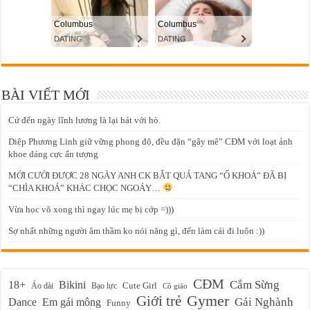
BÀI VIẾT MỚI
Cứ đến ngày lĩnh lương là lại hát với hò.
Diệp Phương Linh giữ vững phong độ, đều đặn “gây mê” CĐM với loạt ảnh
khoe dáng cực ấn tượng
MỚI CƯỚI ĐƯỢC 28 NGÀY ANH CK BẮT QUẢ TANG “Ổ KHOÁ” ĐÃ BỊ
“CHÌA KHOÁ” KHÁC CHỌC NGOÁY…
Vừa học võ xong thì ngay lúc mẹ bị cớp =)))
Sợ nhất những người âm thầm ko nói năng gì, đến làm cái đi luôn :))
CĐM
Cắm Sừng
18+
Bikini
Cute Girl
Áo dài
Bạo lực
Cô giáo
Gymer
Giới trẻ
Em gái mông
Gái Nghành
Dance
Funny