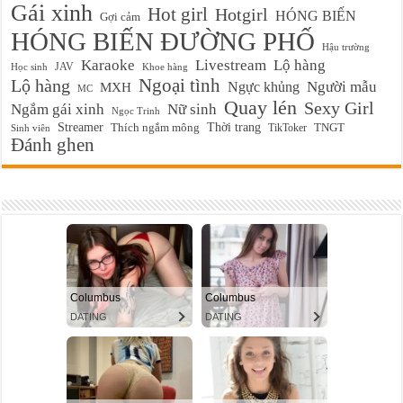
Gái xinh
Hot girl
Hotgirl
HÓNG BIẾN
Gợi cảm
HÓNG BIẾN ĐƯỜNG PHỐ
Hậu trường
Karaoke
Livestream
Lộ hàng
JAV
Học sinh
Khoe hàng
Ngoại tình
Lộ hàng
Ngực khủng
Người mẫu
MXH
MC
Quay lén
Sexy Girl
Ngắm gái xinh
Nữ sinh
Ngọc Trinh
Streamer
Thời trang
Thích ngắm mông
TikToker
TNGT
Sinh viên
Đánh ghen