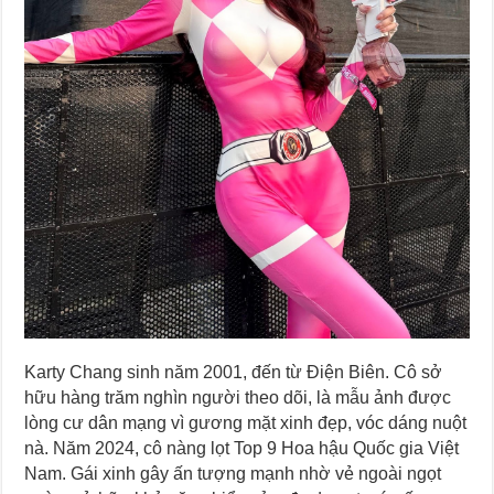
Karty Chang sinh năm 2001, đến từ Điện Biên. Cô sở
hữu hàng trăm nghìn người theo dõi, là mẫu ảnh được
lòng cư dân mạng vì gương mặt xinh đẹp, vóc dáng nuột
nà. Năm 2024, cô nàng lọt Top 9 Hoa hậu Quốc gia Việt
Nam. Gái xinh gây ấn tượng mạnh nhờ vẻ ngoài ngọt