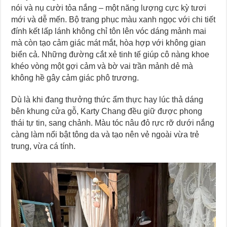
nói và nụ cười tỏa nắng – một năng lượng cực kỳ tươi
mới và dễ mến. Bộ trang phục màu xanh ngọc với chi tiết
đính kết lấp lánh không chỉ tôn lên vóc dáng mảnh mai
mà còn tạo cảm giác mát mắt, hòa hợp với không gian
biển cả. Những đường cắt xẻ tinh tế giúp cô nàng khoe
khéo vòng một gợi cảm và bờ vai trần mảnh dẻ mà
không hề gây cảm giác phô trương.
Dù là khi đang thưởng thức ẩm thực hay lúc thả dáng
bên khung cửa gỗ, Karty Chang đều giữ được phong
thái tự tin, sang chảnh. Màu tóc nâu đỏ rực rỡ dưới nắng
càng làm nổi bật tông da và tạo nên vẻ ngoài vừa trẻ
trung, vừa cá tính.