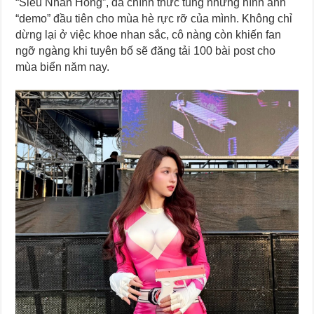
“Siêu Nhân Hồng”, đã chính thức tung những hình ảnh
“demo” đầu tiên cho mùa hè rực rỡ của mình. Không chỉ
dừng lại ở việc khoe nhan sắc, cô nàng còn khiến fan
ngỡ ngàng khi tuyên bố sẽ đăng tải 100 bài post cho
mùa biển năm nay.