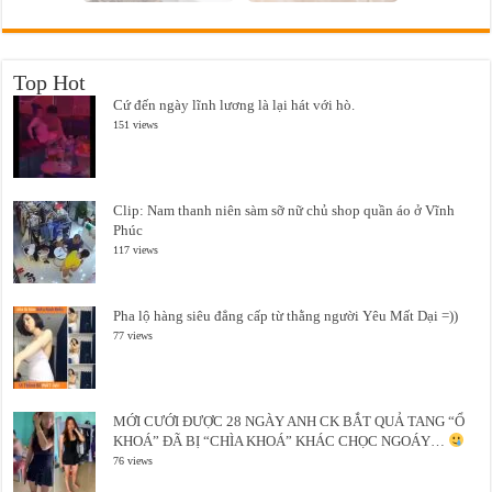
Top Hot
Cứ đến ngày lĩnh lương là lại hát với hò.
151 views
Clip: Nam thanh niên sàm sỡ nữ chủ shop quần áo ở Vĩnh
Phúc
117 views
Pha lộ hàng siêu đẳng cấp từ thằng người Yêu Mất Dại =))
77 views
MỚI CƯỚI ĐƯỢC 28 NGÀY ANH CK BẮT QUẢ TANG “Ổ
KHOÁ” ĐÃ BỊ “CHÌA KHOÁ” KHÁC CHỌC NGOÁY…
76 views