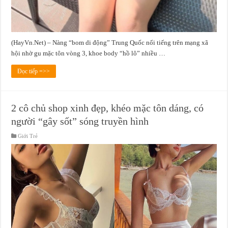
(HayVn.Net) – Nàng “bom di động” Trung Quốc nổi tiếng trên mạng xã
hội nhờ gu mặc tôn vòng 3, khoe body “hồ lô” nhiều …
Đọc tiếp =>>
2 cô chủ shop xinh đẹp, khéo mặc tôn dáng, có
người “gây sốt” sóng truyền hình
Giới Trẻ