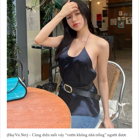
(HayVn.Net) – Cùng diện mốt váy “vườn không nhà trống” người được