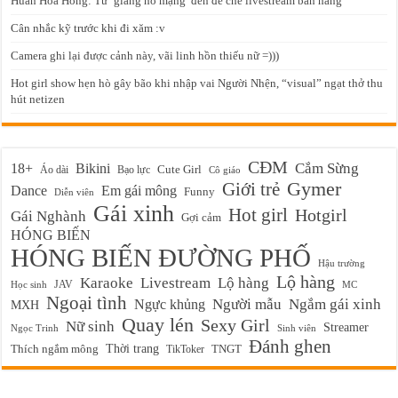
Huấn Hoa Hồng: Từ ‘giang hồ mạng’ đến đế chế livestream bán hàng
Cân nhắc kỹ trước khi đi xăm :v
Camera ghi lại được cảnh này, vãi linh hồn thiếu nữ =)))
Hot girl show hẹn hò gây bão khi nhập vai Người Nhện, “visual” ngạt thở thu
hút netizen
CĐM
Cắm Sừng
18+
Bikini
Cute Girl
Áo dài
Bạo lực
Cô giáo
Gymer
Giới trẻ
Em gái mông
Dance
Funny
Diễn viên
Gái xinh
Hot girl
Hotgirl
Gái Nghành
Gợi cảm
HÓNG BIẾN
HÓNG BIẾN ĐƯỜNG PHỐ
Hậu trường
Lộ hàng
Karaoke
Livestream
Lộ hàng
JAV
Học sinh
MC
Ngoại tình
Ngực khủng
Người mẫu
Ngắm gái xinh
MXH
Quay lén
Sexy Girl
Nữ sinh
Streamer
Ngọc Trinh
Sinh viên
Đánh ghen
Thời trang
Thích ngắm mông
TikToker
TNGT