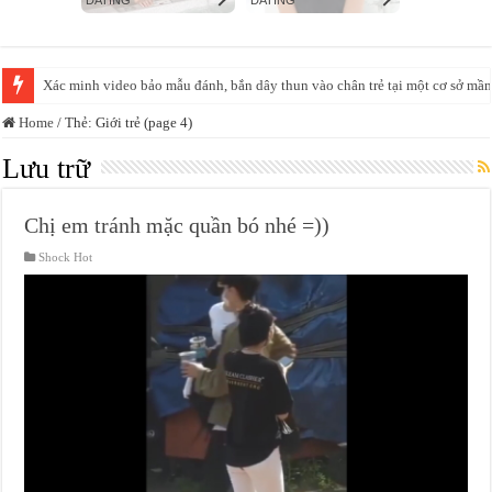
Huấn Hoa Hồng: Từ ‘giang hồ mạng’ đến đế chế livestream bán hàng
Home
/
Thẻ:
Giới trẻ
(page 4)
Lưu trữ
Chị em tránh mặc quần bó nhé =))
Shock Hot