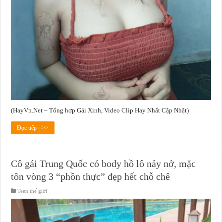
(HayVn.Net – Tổng hợp Gái Xinh, Video Clip Hay Nhất Cập Nhật)
Đọc tiếp =>>
Cô gái Trung Quốc có body hồ lô nảy nở, mặc
tôn vòng 3 “phồn thực” đẹp hết chỗ chê
Teen thế giới