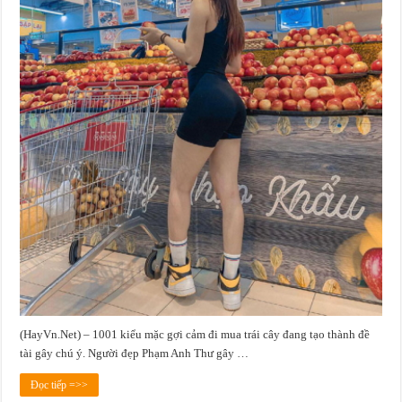
(HayVn.Net) – 1001 kiểu mặc gợi cảm đi mua trái cây đang tạo thành đề
tài gây chú ý. Người đẹp Phạm Anh Thư gây …
Đọc tiếp =>>