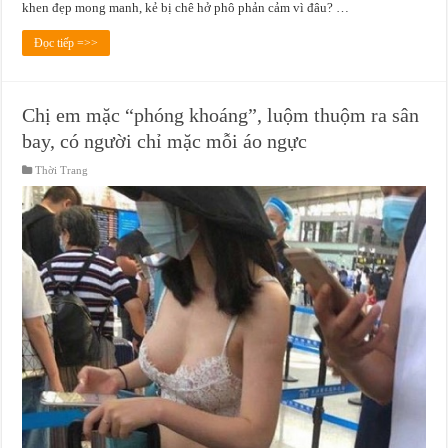
khen đẹp mong manh, kẻ bị chê hở phô phản cảm vì đâu? …
Đọc tiếp =>>
Chị em mặc “phóng khoáng”, luộm thuộm ra sân
bay, có người chỉ mặc mỗi áo ngực
Thời Trang