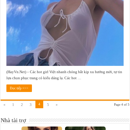
(HayVn.Net) – Các hot girl Việt nhanh chóng bắt kịp xu hướng mới, tự tin
lựa chọn phục trang có kiểu dáng lạ. Các hot …
Đọc tiếp =>>
4
«
1
2
3
5
»
Page 4 of 5
Nhà tài trợ