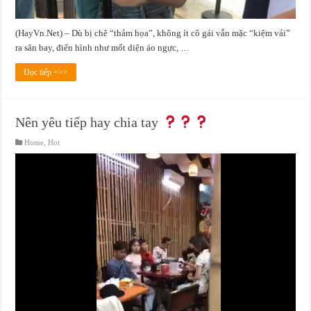
(HayVn.Net) – Dù bị chê “thảm họa”, không ít cô gái vẫn mặc “kiệm vải”
ra sân bay, điển hình như mốt diện áo ngực, …
Đọc tiếp =>>
Nên yêu tiếp hay chia tay
Home
,
Hot