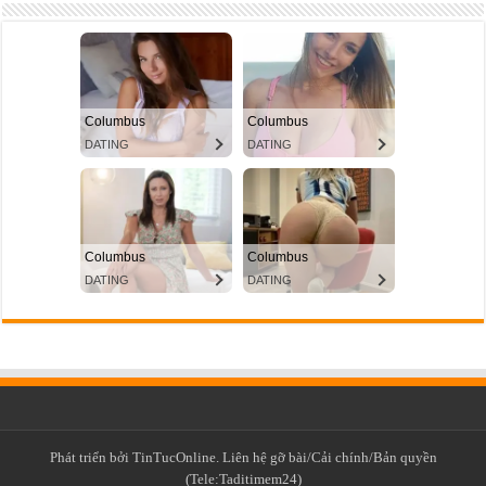
Phát triển bởi TinTucOnline. Liên hệ gỡ bài/Cải chính/Bản quyền
(Tele:Taditimem24)