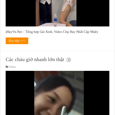
(HayVn.Net – Tổng hợp Gái Xinh, Video Clip Hay Nhất Cập Nhật)
Đọc tiếp =>>
Các cháu giờ nhanh lớn thật :))
Video