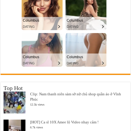
Top Hot
Clip: Nam thanh niên sàm sỡ nữ chủ shop quần áo ở Vĩnh
Phúc
12.5k views
[HOT] Ca sĩ 10X Amee lộ Video nhạy cảm !
6.7k views