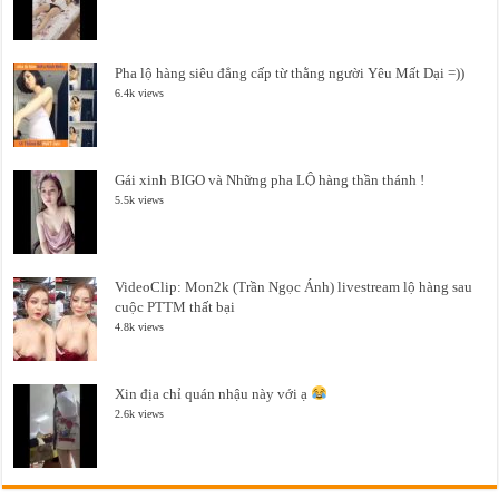
Pha lộ hàng siêu đẳng cấp từ thằng người Yêu Mất Dại =))
6.4k views
Gái xinh BIGO và Những pha LỘ hàng thần thánh !
5.5k views
VideoClip: Mon2k (Trần Ngọc Ánh) livestream lộ hàng sau
cuộc PTTM thất bại
4.8k views
Xin địa chỉ quán nhậu này với ạ
2.6k views