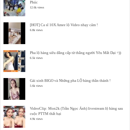
Phúc
12.6k views
[HOT] Ca sĩ 10X Amee lộ Video nhạy cảm !
6.8k views
Pha lộ hàng siêu đẳng cấp từ thằng người Yêu Mất Dại =))
6.5k views
Gái xinh BIGO và Những pha LỘ hàng thần thánh !
5.6k views
VideoClip: Mon2k (Trần Ngọc Ánh) livestream lộ hàng sau
cuộc PTTM thất bại
4.9k views