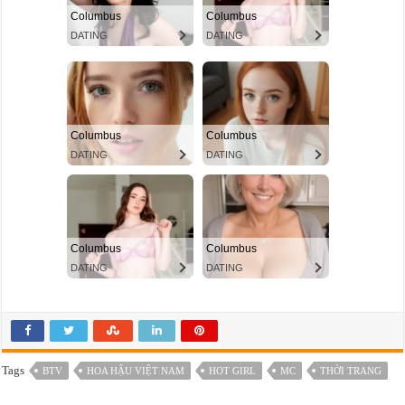
Tags
BTV
HOA HẬU VIỆT NAM
HOT GIRL
MC
THỜI TRANG