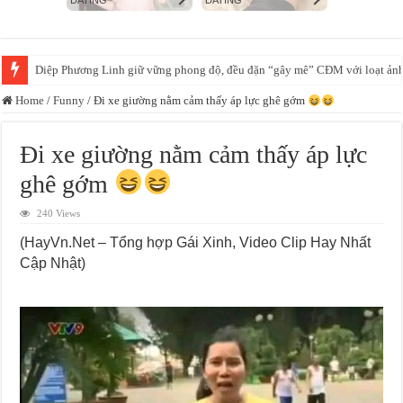
MỚI CƯỚI ĐƯỢC 28 NGÀY ANH CK BẮT QUẢ TANG “Ổ KHOÁ” ĐÃ B
Home
/
Funny
/
Đi xe giường nằm cảm thấy áp lực ghê gớm
Đi xe giường nằm cảm thấy áp lực
ghê gớm
240 Views
(HayVn.Net – Tổng hợp Gái Xinh, Video Clip Hay Nhất
Cập Nhật)