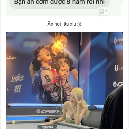
Ăn hơi lâu xíu :))