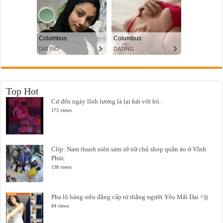
Top Hot
Cứ đến ngày lĩnh lương là lại hát với hò.
173 views
Clip: Nam thanh niên sàm sỡ nữ chủ shop quần áo ở Vĩnh
Phúc
138 views
Pha lộ hàng siêu đẳng cấp từ thằng người Yêu Mất Dại =))
84 views