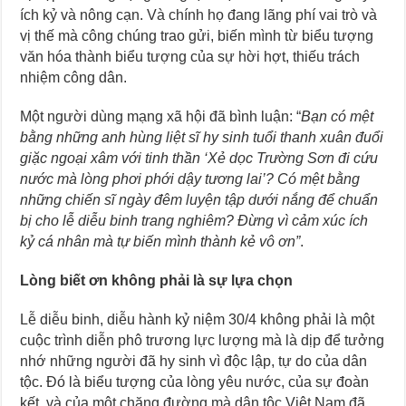
ích kỷ và nông cạn. Và chính họ đang lãng phí vai trò và
vị thế mà công chúng trao gửi, biến mình từ biểu tượng
văn hóa thành biểu tượng của sự hời hợt, thiếu trách
nhiệm công dân.
Một người dùng mạng xã hội đã bình luận: “
Bạn có mệt
bằng những anh hùng liệt sĩ hy sinh tuổi thanh xuân đuổi
giặc ngoại xâm với tinh thần ‘Xẻ dọc Trường Sơn đi cứu
nước mà lòng phơi phới dậy tương lai’? Có mệt bằng
những chiến sĩ ngày đêm luyện tập dưới nắng để chuẩn
bị cho lễ diễu binh trang nghiêm? Đừng vì cảm xúc ích
kỷ cá nhân mà tự biến mình thành kẻ vô ơn”
.
Lòng biết ơn không phải là sự lựa chọn
Lễ diễu binh, diễu hành kỷ niệm 30/4 không phải là một
cuộc trình diễn phô trương lực lượng mà là dịp để tưởng
nhớ những người đã hy sinh vì độc lập, tự do của dân
tộc. Đó là biểu tượng của lòng yêu nước, của sự đoàn
kết, và của một chặng đường mà dân tộc Việt Nam đã