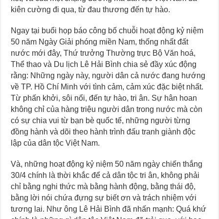
kiên cường đi qua, từ đau thương đến tự hào.
Ngay tại buổi họp báo công bố chuỗi hoạt động kỷ niệm
50 năm Ngày Giải phóng miền Nam, thống nhất đất
nước mới đây, Thứ trưởng Thường trực Bộ Văn hoá,
Thể thao và Du lịch Lê Hải Bình chia sẻ đầy xúc động
rằng: Những ngày này, người dân cả nước đang hướng
về TP. Hồ Chí Minh với tình cảm, cảm xúc đặc biệt nhất.
Từ phấn khởi, sôi nổi, đến tự hào, tri ân. Sự hân hoan
không chỉ của hàng triệu người dân trong nước mà còn
có sự chia vui từ bạn bè quốc tế, những người từng
đồng hành và dõi theo hành trình đấu tranh giành độc
lập của dân tộc Việt Nam.
Và, những hoạt động kỷ niệm 50 năm ngày chiến thắng
30/4 chính là thời khắc để cả dân tộc tri ân, không phải
chỉ bằng nghi thức mà bằng hành động, bằng thái độ,
bằng lời nói chứa đựng sự biết ơn và trách nhiệm với
tương lai. Như ông Lê Hải Bình đã nhấn mạnh: Quá khứ