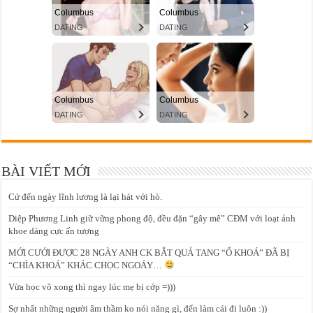
BÀI VIẾT MỚI
Cứ đến ngày lĩnh lương là lại hát với hò.
Diệp Phương Linh giữ vững phong độ, đều đặn “gây mê” CĐM với loạt ảnh
khoe dáng cực ấn tượng
MỚI CƯỚI ĐƯỢC 28 NGÀY ANH CK BẮT QUẢ TANG “Ổ KHOÁ” ĐÃ BỊ
“CHÌA KHOÁ” KHÁC CHỌC NGOÁY…
Vừa học võ xong thì ngay lúc mẹ bị cớp =)))
Sợ nhất những người âm thầm ko nói năng gì, đến làm cái đi luôn :))