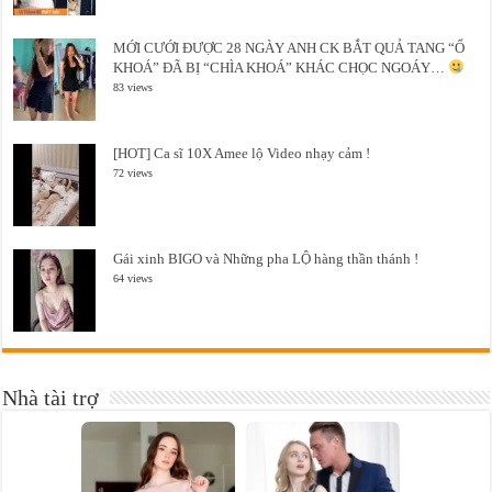
MỚI CƯỚI ĐƯỢC 28 NGÀY ANH CK BẮT QUẢ TANG “Ổ
KHOÁ” ĐÃ BỊ “CHÌA KHOÁ” KHÁC CHỌC NGOÁY…
83 views
[HOT] Ca sĩ 10X Amee lộ Video nhạy cảm !
72 views
Gái xinh BIGO và Những pha LỘ hàng thần thánh !
64 views
Nhà tài trợ