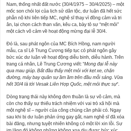
Nam, thống nhất đất nước (30/4/1975 – 30/4/2025) – một
mốc son chói lọi của lịch sử dân tộc, dư luận đã hết sức
phẫn nộ khi liên tiếp MC, nghệ sĩ thay vì đồng cảm và tri
ân, lại chọn cách than vãn, kêu ca, bày tỏ sự “mệt mỏi”
một cách vô cảm về hoạt động mừng đại lễ 30/4.
Đó là, sau phát ngôn của MC Bích Hồng, nam người
mẫu, ca sĩ Lê Trung Cương tiếp tục có phát ngôn gây
bức xúc dư luận về hoạt động diễu binh, diễu hành. Trên
trang cá nhân, Lê Trung Cương viết: “
Mong đại lễ này
qua mau giúp. Bắt đầu thấy mệt mỏi với kẹt xe, chặn
đường, máy bay quân sự ầm ầm trên đầu mỗi sáng. Vừa
hết 30/4 là tới Vesak Liên Hợp Quốc, mệt mỏi thực sự
“.
Dòng trạng thái này không đơn thuần là sự vô cảm, mà
còn cho thấy sự thiếu trách nhiệm với vai trò xã hội mà
một nghệ sĩ – người của công chúng cần phải có. Ngay
sau khi bị dư luận phản ứng gay gắt, nam nghệ sĩ đã xóa
bài đăng, nhưng tuyệt nhiên không có một lời xin lỗi. Sự
im lặng đó không những không xoa dịu được bức xúc