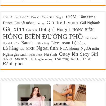
CĐM
Cắm Sừng
18+
Bikini
Cute Girl
Áo dài
Bạo lực
Cô giáo
Gymer
Giới trẻ
Em gái mông
Gái Nghành
Dance
Funny
Gái xinh
Hot girl
Hotgirl
HÓNG BIẾN
Gợi cảm
HÓNG BIẾN ĐƯỜNG PHỐ
Hậu trường
Karaoke
Livestream
Lộ hàng
JAV
Học sinh
Khoe hàng
Ngoại tình
Lộ hàng
Ngực khủng
Người mẫu
MXH
MC
Quay lén
Sexy Girl
Ngắm gái xinh
Nữ sinh
Ngọc Trinh
Streamer
Thời trang
Thích ngắm mông
TikToker
TNGT
Sinh viên
Đánh ghen