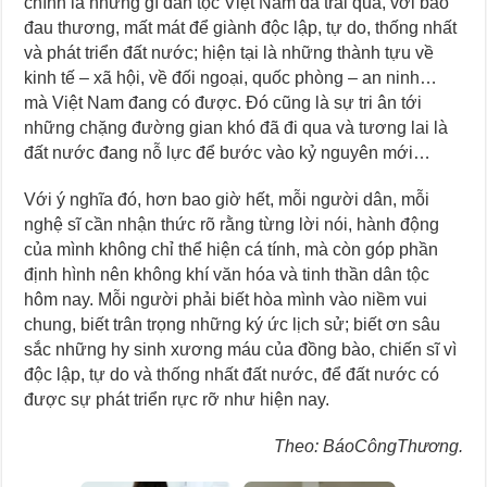
chính là những gì dân tộc Việt Nam đã trải qua, với bao
đau thương, mất mát để giành độc lập, tự do, thống nhất
và phát triển đất nước; hiện tại là những thành tựu về
kinh tế – xã hội, về đối ngoại, quốc phòng – an ninh…
mà Việt Nam đang có được. Đó cũng là sự tri ân tới
những chặng đường gian khó đã đi qua và tương lai là
đất nước đang nỗ lực để bước vào kỷ nguyên mới…
Với ý nghĩa đó, hơn bao giờ hết, mỗi người dân, mỗi
nghệ sĩ cần nhận thức rõ rằng từng lời nói, hành động
của mình không chỉ thể hiện cá tính, mà còn góp phần
định hình nên không khí văn hóa và tinh thần dân tộc
hôm nay. Mỗi người phải biết hòa mình vào niềm vui
chung, biết trân trọng những ký ức lịch sử; biết ơn sâu
sắc những hy sinh xương máu của đồng bào, chiến sĩ vì
độc lập, tự do và thống nhất đất nước, để đất nước có
được sự phát triển rực rỡ như hiện nay.
Theo: BáoCôngThương.