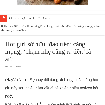
Cân nhắc kỹ trước khi đi xăm :v
Camera ghi lại được cảnh này, vãi linh hồn thiếu nữ =)))
Home
/
Giới Trẻ
/
Teen thế giới
/
Hot girl sở hữu ‘đào tiên’ căng mọng, ‘chạm
nhẹ cũng ra tiền’ là ai?
Hot girl sở hữu ‘đào tiên’ căng
mọng, ‘chạm nhẹ cũng ra tiền’ là
ai?
217 Views
(HayVn.Net) – Sự thay đổi đáng kinh ngạc của nàng hot
girl này sau nhiều năm vất vả sẽ khiến nhiều netizen bất
ngờ.
Bất cứ cô gái nào chẳng muốn mình thật xinh, quyến rũ