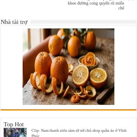
khoe đường cong quyến rũ miễn
chê
Nhà tài trợ
Top Hot
Clip: Nam thanh niên sàm sỡ nữ chủ shop quần áo ở Vĩnh
Phúc