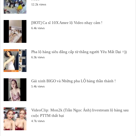
12.2k views
[HOT] Ca sĩ 10X Amee lộ Video nhạy cảm !
6.4k views
Pha lộ hàng siêu đẳng cấp từ thằng người Yêu Mất Dại =))
6.3k views
Gái xinh BIGO và Những pha LỘ hàng thần thánh !
5.4k views
VideoClip: Mon2k (Trần Ngọc Ánh) livestream lộ hàng sau
cuộc PTTM thất bại
4.7k views