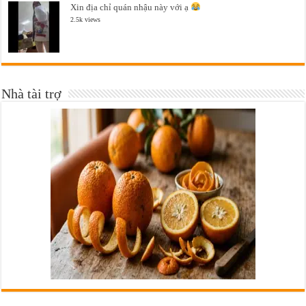
Xin địa chỉ quán nhậu này với ạ
2.5k views
Nhà tài trợ