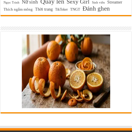
Quay lén
Sexy Girl
Nữ sinh
Streamer
Ngọc Trinh
Sinh viên
Đánh ghen
Thời trang
Thích ngắm mông
TikToker
TNGT