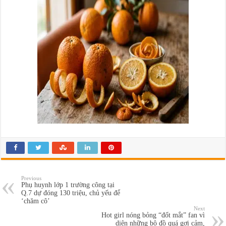
Previous
Phụ huynh lớp 1 trường công tại
Q.7 dự đóng 130 triệu, chủ yếu để
‘chăm cô’
Next
Hot girl nóng bỏng “đốt mắt” fan vì
diện những bộ đồ quá gợi cảm,