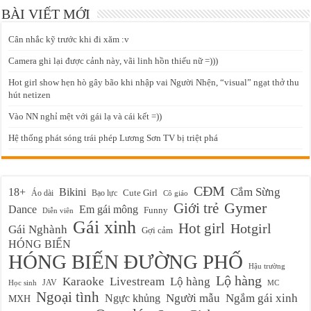
BÀI VIẾT MỚI
Cân nhắc kỹ trước khi đi xăm :v
Camera ghi lại được cảnh này, vãi linh hồn thiếu nữ =)))
Hot girl show hẹn hò gây bão khi nhập vai Người Nhện, “visual” ngạt thở thu
hút netizen
Vào NN nghỉ mệt với gái lạ và cái kết =))
Hệ thống phát sóng trái phép Lương Sơn TV bị triệt phá
CĐM
Cắm Sừng
18+
Bikini
Cute Girl
Áo dài
Bạo lực
Cô giáo
Gymer
Giới trẻ
Em gái mông
Dance
Funny
Diễn viên
Gái xinh
Hot girl
Hotgirl
Gái Nghành
Gợi cảm
HÓNG BIẾN
HÓNG BIẾN ĐƯỜNG PHỐ
Hậu trường
Lộ hàng
Karaoke
Livestream
Lộ hàng
JAV
Học sinh
MC
Ngoại tình
Ngực khủng
Người mẫu
Ngắm gái xinh
MXH