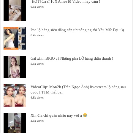
[HOT] Ca sĩ 10X Amee lộ Video nhạy cảm !
6.5k views
Pha lộ hàng siêu đẳng cấp từ thằng người Yêu Mất Dại =))
6.4k views
Gái xinh BIGO và Những pha LỘ hàng thần thánh !
5.5k views
VideoClip: Mon2k (Trần Ngọc Ánh) livestream lộ hàng sau
cuộc PTTM thất bại
4.8k views
Xin địa chỉ quán nhậu này với ạ
2.5k views