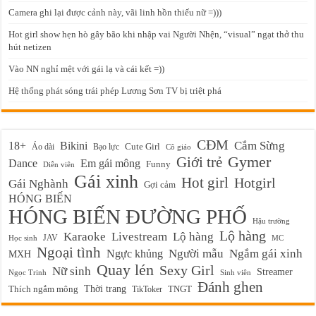
Camera ghi lại được cảnh này, vãi linh hồn thiếu nữ =)))
Hot girl show hẹn hò gây bão khi nhập vai Người Nhện, “visual” ngạt thở thu
hút netizen
Vào NN nghỉ mệt với gái lạ và cái kết =))
Hệ thống phát sóng trái phép Lương Sơn TV bị triệt phá
CĐM
Cắm Sừng
18+
Bikini
Cute Girl
Áo dài
Bạo lực
Cô giáo
Gymer
Giới trẻ
Em gái mông
Dance
Funny
Diễn viên
Gái xinh
Hot girl
Hotgirl
Gái Nghành
Gợi cảm
HÓNG BIẾN
HÓNG BIẾN ĐƯỜNG PHỐ
Hậu trường
Lộ hàng
Karaoke
Livestream
Lộ hàng
JAV
Học sinh
MC
Ngoại tình
Ngực khủng
Người mẫu
Ngắm gái xinh
MXH
Quay lén
Sexy Girl
Nữ sinh
Streamer
Ngọc Trinh
Sinh viên
Đánh ghen
Thời trang
Thích ngắm mông
TikToker
TNGT