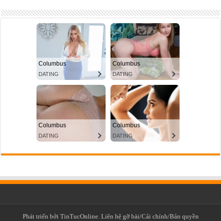
Phát triển bởi TinTucOnline. Liên hệ gỡ bài/Cải chính/Bản quyền