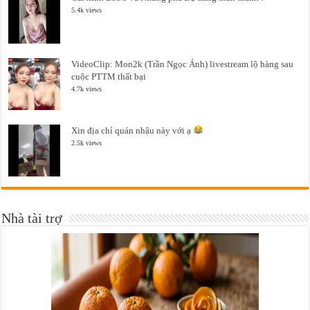
5.4k views
VideoClip: Mon2k (Trần Ngọc Ánh) livestream lộ hàng sau
cuộc PTTM thất bại
4.7k views
Xin địa chỉ quán nhậu này với ạ
2.5k views
Nhà tài trợ