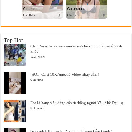
Top Hot
Clip: Nam thanh niên sàm sỡ nữ chủ shop quần áo ở Vĩnh
Phúc
12.2k views
[HOT] Ca sĩ 10X Amee lộ Video nhạy cảm !
6.3k views
Pha lộ hàng siêu đẳng cấp từ thằng người Yêu Mất Dại =))
6.3k views
Gái xinh BIGO và Những pha LỘ hàng thần thánh !