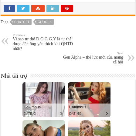
Tags
CHATGPT
GOOGLE
Previous
Vì sao tư thế D.O.G.G.Y là tư thế
được đàn ông yêu thích khi QHTD
nhất?
Next
Gen Alpha – thế lực mới của mạng
xã hội
Nhà tài trợ