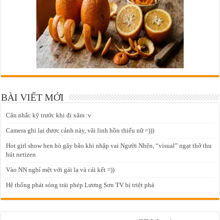
BÀI VIẾT MỚI
Cân nhắc kỹ trước khi đi xăm :v
Camera ghi lại được cảnh này, vãi linh hồn thiếu nữ =)))
Hot girl show hẹn hò gây bão khi nhập vai Người Nhện, “visual” ngạt thở thu
hút netizen
Vào NN nghỉ mệt với gái lạ và cái kết =))
Hệ thống phát sóng trái phép Lương Sơn TV bị triệt phá