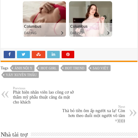
Tags
ẢNH NỘI Y
HOT GIRL
HOT TREND
SAO VIỆT
VÁY XUYÊN THẤU
Previous
Phát hiện nhân viên lao công cơ sở
thẩm mỹ phẫu thuật căng da mặt
cho khách
Next
Thà bỏ tiền ôm ấp người xa lạ! Còn
hơn theo đuổi một người vô tâm
=)))))
Nhà tài trợ