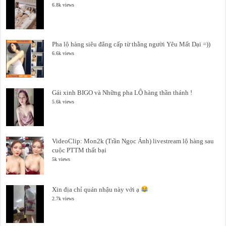
6.8k views
Pha lộ hàng siêu đẳng cấp từ thằng người Yêu Mất Dại =))
6.6k views
Gái xinh BIGO và Những pha LỘ hàng thần thánh !
5.6k views
VideoClip: Mon2k (Trần Ngọc Ánh) livestream lộ hàng sau
cuộc PTTM thất bại
5k views
Xin địa chỉ quán nhậu này với ạ
2.7k views