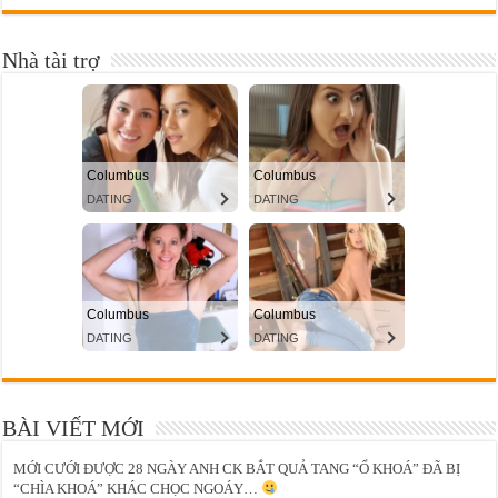
Nhà tài trợ
BÀI VIẾT MỚI
MỚI CƯỚI ĐƯỢC 28 NGÀY ANH CK BẮT QUẢ TANG “Ổ KHOÁ” ĐÃ BỊ
“CHÌA KHOÁ” KHÁC CHỌC NGOÁY…