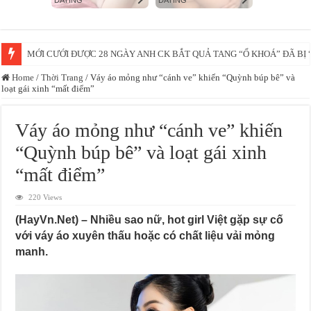
Vừa học võ xong thì ngay lúc mẹ bị cớp =)))
Home
/
Thời Trang
/
Váy áo mỏng như “cánh ve” khiến “Quỳnh búp bê” và
loạt gái xinh “mất điểm”
Váy áo mỏng như “cánh ve” khiến
“Quỳnh búp bê” và loạt gái xinh
“mất điểm”
220 Views
(HayVn.Net) – Nhiều sao nữ, hot girl Việt gặp sự cố
với váy áo xuyên thấu hoặc có chất liệu vải mỏng
manh.