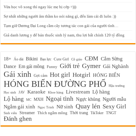
Vừa học võ xong thì ngay lúc mẹ bị cớp =)))
Sợ nhất những người âm thầm ko nói năng gì, đến làm cái đi luôn :))
Tạm giữ Dương Đại Long cầm cây tương tác con gái của người tình…
Giả danh lương y để bán thuốc sinh lý nam, thu lợi bất chính 120 tỷ đồng
CĐM
Cắm Sừng
18+
Bikini
Cute Girl
Áo dài
Bạo lực
Cô giáo
Gymer
Giới trẻ
Em gái mông
Gái Nghành
Dance
Funny
Gái xinh
Hot girl
Hotgirl
HÓNG BIẾN
Gợi cảm
HÓNG BIẾN ĐƯỜNG PHỐ
Hậu trường
Karaoke
Livestream
Lộ hàng
JAV
Học sinh
Khoe hàng
Ngoại tình
Lộ hàng
Ngực khủng
Người mẫu
MXH
MC
Quay lén
Sexy Girl
Ngắm gái xinh
Nữ sinh
Ngọc Trinh
Streamer
Thời trang
Thích ngắm mông
TikToker
TNGT
Sinh viên
Đánh ghen