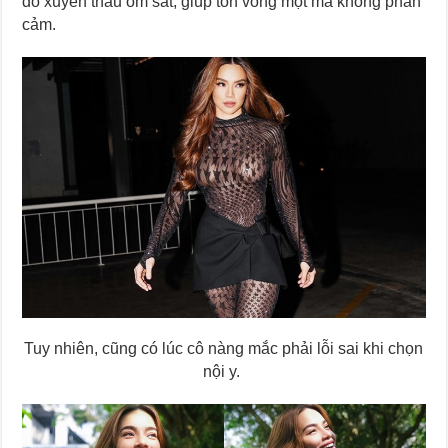
đồ xuyên thấu ôm sát, giúp tôn vòng một mà không phản
cảm.
Tuy nhiên, cũng có lúc cô nàng mắc phải lỗi sai khi chọn
nội y.