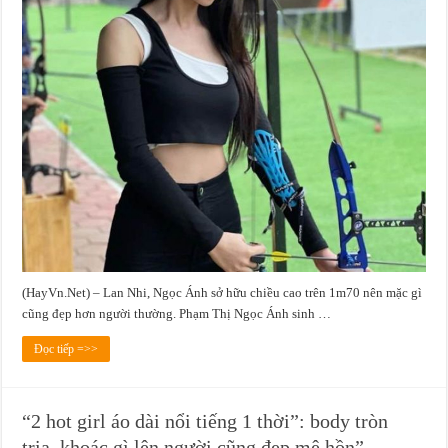
(HayVn.Net) – Lan Nhi, Ngọc Ánh sở hữu chiều cao trên 1m70 nên mặc gì
cũng đẹp hơn người thường. Phạm Thị Ngọc Ánh sinh …
Đọc tiếp =>>
“2 hot girl áo dài nổi tiếng 1 thời”: body tròn
trịa, khoác gì lên người cũng đẹp mê hồn”