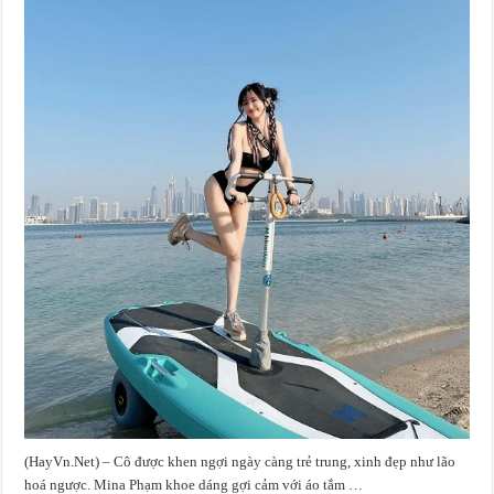
(HayVn.Net) – Cô được khen ngợi ngày càng trẻ trung, xinh đẹp như lão
hoá ngược. Mina Phạm khoe dáng gợi cảm với áo tắm …