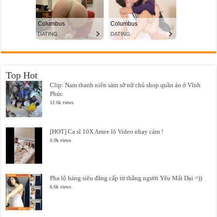
Top Hot
Clip: Nam thanh niên sàm sỡ nữ chủ shop quần áo ở Vĩnh
Phúc
12.6k views
[HOT] Ca sĩ 10X Amee lộ Video nhạy cảm !
6.9k views
Pha lộ hàng siêu đẳng cấp từ thằng người Yêu Mất Dại =))
6.6k views