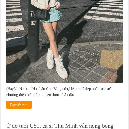
(HayVn.Net ) – “Hoa hậu Cao Bằng có tỷ lệ cơ thể đẹp nhất lịch sử”
chuộng diện mốt đồ khoe eo thon, chân dài …
Đọc tiếp =>>
Ở độ tuổi U50, ca sĩ Thu Minh vẫn nóng bỏng