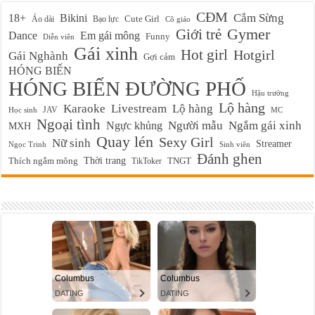
CĐM
Cắm Sừng
18+
Bikini
Cute Girl
Áo dài
Bạo lực
Cô giáo
Gymer
Giới trẻ
Em gái mông
Dance
Funny
Diễn viên
Gái xinh
Hot girl
Hotgirl
Gái Nghành
Gợi cảm
HÓNG BIẾN
HÓNG BIẾN ĐƯỜNG PHỐ
Hậu trường
Lộ hàng
Karaoke
Livestream
Lộ hàng
JAV
Học sinh
MC
Ngoại tình
Ngực khủng
Người mẫu
Ngắm gái xinh
MXH
Quay lén
Sexy Girl
Nữ sinh
Streamer
Ngọc Trinh
Sinh viên
Đánh ghen
Thời trang
Thích ngắm mông
TikToker
TNGT