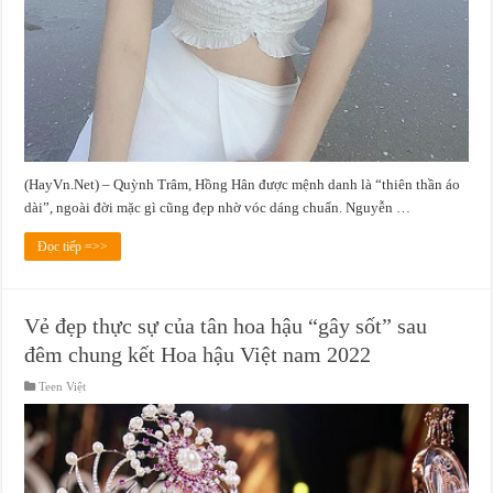
(HayVn.Net) – Quỳnh Trâm, Hồng Hân được mệnh danh là “thiên thần áo
dài”, ngoài đời mặc gì cũng đẹp nhờ vóc dáng chuẩn. Nguyễn …
Đọc tiếp =>>
Vẻ đẹp thực sự của tân hoa hậu “gây sốt” sau
đêm chung kết Hoa hậu Việt nam 2022
Teen Việt