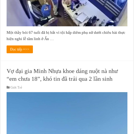
Một thầy bói 67 tuổi đã bị bắt vì tội hấp diêm phụ nữ dưới chiêu bài thực
hiện nghi lễ tâm linh ở Ấn …
Đọc tiếp =>>
Vợ đại gia Minh Nhựa khoe dáng nuột nà như
“em chưa 18”, khó tin đã trải qua 2 lần sinh
Giới Trẻ