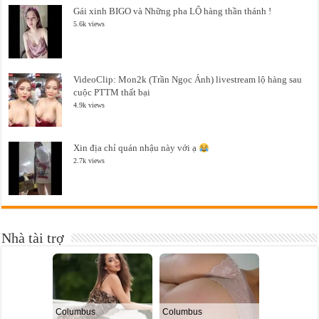
Gái xinh BIGO và Những pha LỘ hàng thần thánh !
5.6k views
VideoClip: Mon2k (Trần Ngọc Ánh) livestream lộ hàng sau
cuộc PTTM thất bại
4.9k views
Xin địa chỉ quán nhậu này với ạ
2.7k views
Nhà tài trợ