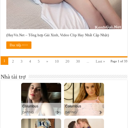
(HayVn.Net – Tổng hợp Gái Xinh, Video Clip Hay Nhất Cập Nhật)
Đọc tiếp =>>
1
2
3
4
5
»
10
20
30
...
Last »
Page 1 of 33
Nhà tài trợ