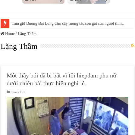
Giả danh lương y để bán thuốc sinh lý nam, thu lợi bất chính 120 tỷ đồng
Home
/
Lặng Thầm
Lặng Thầm
Một thầy bói đã bị bắt vì tội hiepdam phụ nữ
dưới chiêu bài thực hiện nghi lễ.
Shock Hot